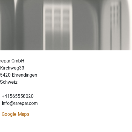
repar GmbH
Kirchweg33
5420 Ehrendingen
Schweiz
+41565558020
info@rarepar.com
Google Maps