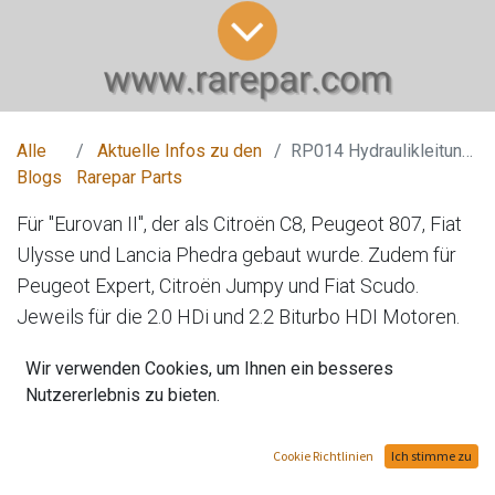
Alle
Aktuelle Infos zu den
RP014 Hydraulikleitung- der Top-Seller
Blogs
Rarepar Parts
Für "Eurovan II", der als Citroën C8, Peugeot 807, Fiat
Ulysse und Lancia Phedra gebaut wurde. Zudem für
Peugeot Expert, Citroën Jumpy und Fiat Scudo.
Jeweils für die 2.0 HDi und 2.2 Biturbo HDI Motoren.
Wir verwenden Cookies, um Ihnen ein besseres
in
Aktuelle Infos zu den Rarepar Parts
Nutzererlebnis zu bieten.
Cookie Richtlinien
Ich stimme zu