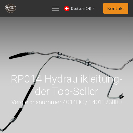
Kontakt
Deutsch (CH)
RP014 Hydraulikleitung-
der Top-Seller
Vergleichsnummer 4014HC / 1401123880