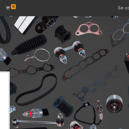
0
Se c