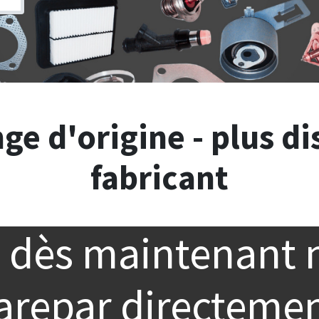
ge d'origine - plus di
fabricant
dès maintenant 
arepar
directemen