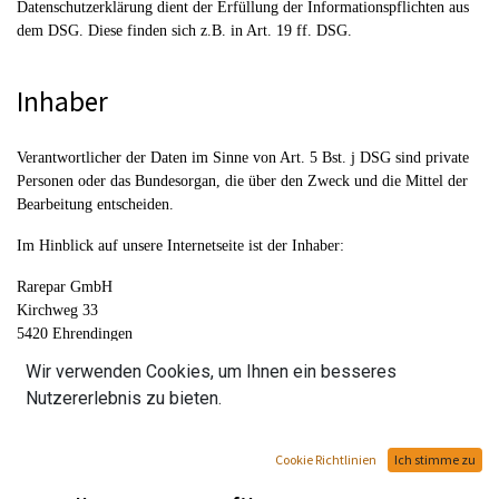
Datenschutzerklärung dient der Erfüllung der Informationspflichten aus
dem DSG. Diese finden sich z.B. in Art. 19 ff. DSG.
Inhaber
Verantwortlicher der Daten im Sinne von Art. 5 Bst. j DSG sind private
Personen oder das Bundesorgan, die über den Zweck und die Mittel der
Bearbeitung entscheiden.
Im Hinblick auf unsere Internetseite ist der Inhaber:
Rarepar GmbH
Kirchweg 33
5420 Ehrendingen
Schweiz
Wir verwenden Cookies, um Ihnen ein besseres
E-Mail:
info@rarepar.com
Nutzererlebnis zu bieten.
Tel.: 0041 6 555 8020
Cookie Richtlinien
Ich stimme zu
Bereitstellung der Website und